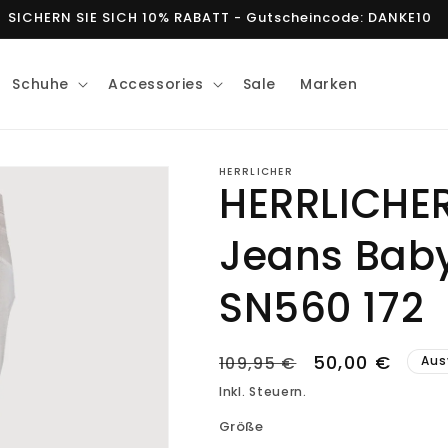
SICHERN SIE SICH 10% RABATT - Gutscheincode: DANKE10
Schuhe
Accessories
Sale
Marken
HERRLICHER
HERRLICHE
Jeans Bab
SN560 172
Normaler
Verkaufsprei
50,00 €
109,95 €
Aus
Preis
Inkl. Steuern.
Größe