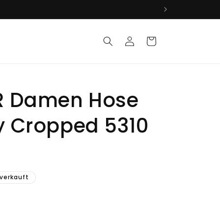
Einloggen
Warenkorb
R Damen Hose
y Cropped 5310
s
verkauft