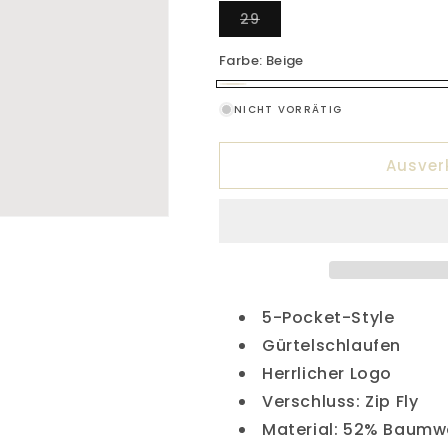
Variante
29
ausverkauft
oder
nicht
Farbe:
Beige
verfügbar
Beige
Variante
NICHT VORRÄTIG
ausverkauft
oder
Ausver
nicht
verfügbar
5-Pocket-Style
Gürtelschlaufen
Herrlicher Logo
Verschluss: Zip Fly
Material: 52% Baumwo