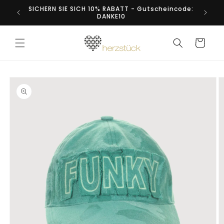
Direkt
SICHERN SIE SICH 10% RABATT - Gutscheincode:
zum
DANKE10
Inhalt
Warenkorb
duktinformationen
ingen