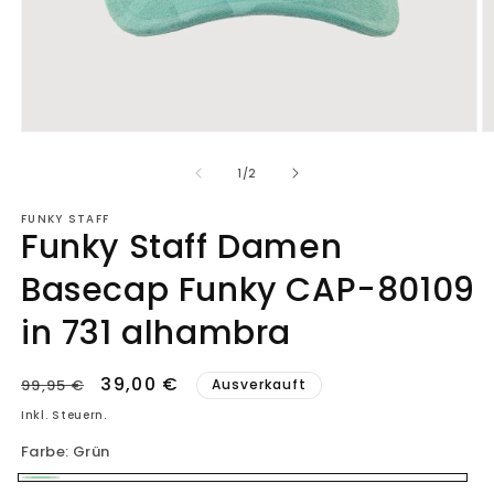
Medien
M
1
2
in
in
von
1
/
2
Modal
M
öffnen
ö
FUNKY STAFF
Funky Staff Damen
Basecap Funky CAP-80109
in 731 alhambra
Normaler
Verkaufspreis
39,00 €
99,95 €
Ausverkauft
Preis
Inkl. Steuern.
Farbe:
Grün
Grün
Variante