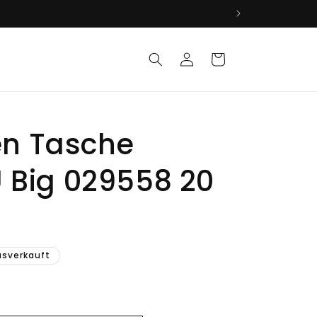
Einloggen
Warenkorb
n Tasche
U Big 029558 20
s
usverkauft