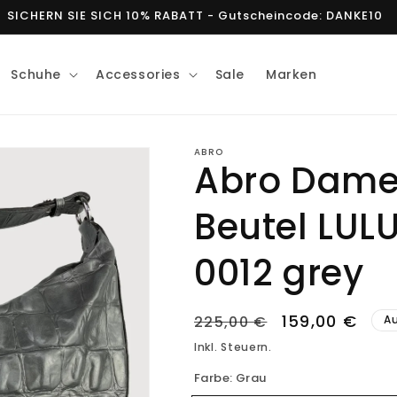
SICHERN SIE SICH 10% RABATT - Gutscheincode: DANKE10
Schuhe
Accessories
Sale
Marken
ABRO
Abro Dame
Beutel LUL
0012 grey
Normaler
Verkaufsprei
159,00 €
225,00 €
A
Preis
Inkl. Steuern.
Farbe:
Grau