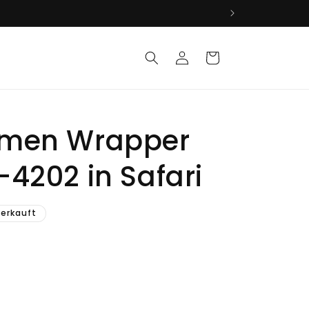
Einloggen
Warenkorb
amen Wrapper
-4202 in Safari
s
erkauft