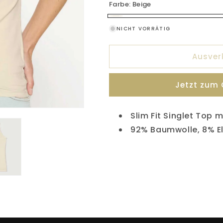
nicht
Farbe:
Beige
verfügbar
Beige
Variante
NICHT VORRÄTIG
ausverkauft
oder
Ausver
nicht
verfügbar
Jetzt zum
Slim Fit Singlet Top 
92% Baumwolle, 8% E