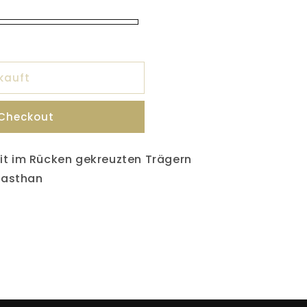
kauft
 Checkout
mit im Rücken gekreuzten Trägern
lasthan