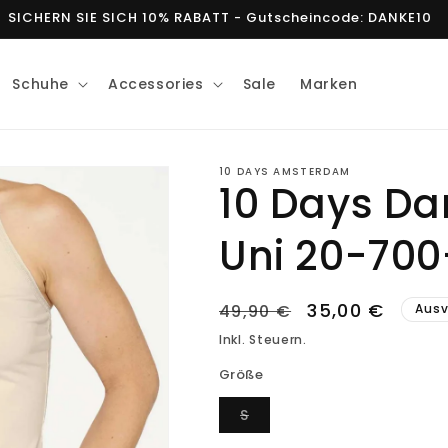
SICHERN SIE SICH 10% RABATT - Gutscheincode: DANKE10
Schuhe
Accessories
Sale
Marken
10 DAYS AMSTERDAM
10 Days D
Uni 20-700
Normaler
Verkaufsprei
35,00 €
49,90 €
Ausv
Preis
Inkl. Steuern.
Größe
Variante
S
ausverkauft
oder