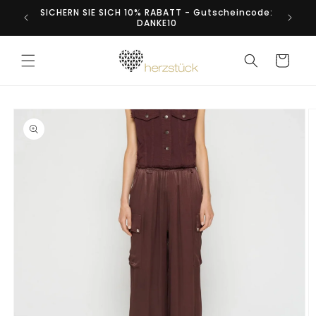
Direkt
SICHERN SIE SICH 10% RABATT - Gutscheincode:
zum
DANKE10
Inhalt
Warenkorb
duktinformationen
ingen