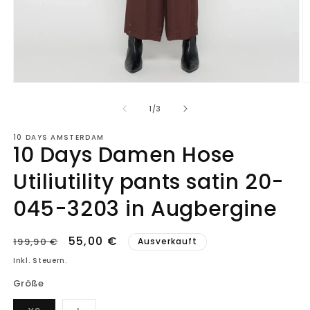
Medien
M
1
2
in
in
von
1
/
3
Modal
M
öffnen
ö
10 DAYS AMSTERDAM
10 Days Damen Hose
Utiliutility pants satin 20-
045-3203 in Augbergine
Normaler
Verkaufspreis
55,00 €
199,90 €
Ausverkauft
Preis
Inkl. Steuern.
Größe