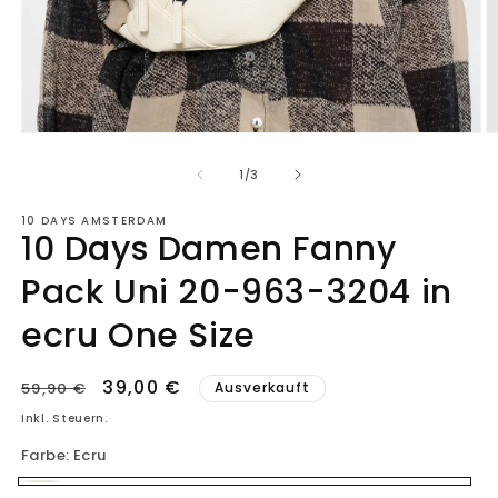
Medien
M
1
2
in
in
von
1
/
3
Modal
M
öffnen
ö
10 DAYS AMSTERDAM
10 Days Damen Fanny
Pack Uni 20-963-3204 in
ecru One Size
Normaler
Verkaufspreis
39,00 €
59,90 €
Ausverkauft
Preis
Inkl. Steuern.
Farbe:
Ecru
Ecru
Variante