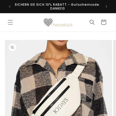
Direkt
SICHERN SIE SICH 10% RABATT - Gutscheincode:
zum
DANKE10
Inhalt
Warenkorb
duktinformationen
ingen